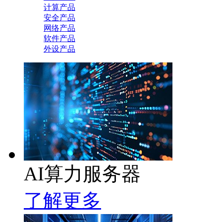
计算产品
安全产品
网络产品
软件产品
外设产品
AI算力服务器
了解更多