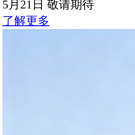
5月21日 敬请期待
了解更多