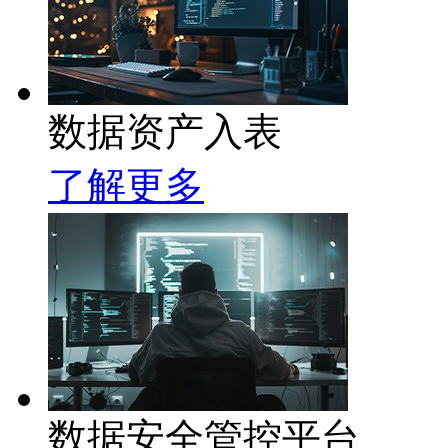
数据资产入表
了解更多
数据安全管控平台