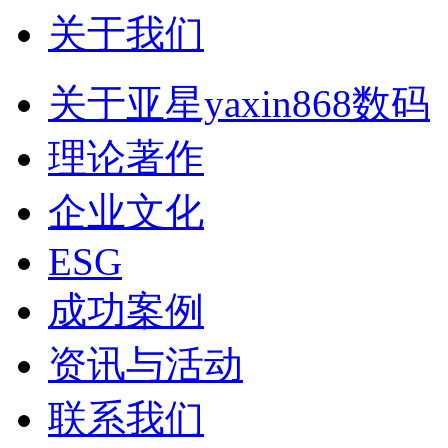
关于我们
关于亚星yaxin868数码
理论著作
企业文化
ESG
成功案例
资讯与活动
联系我们