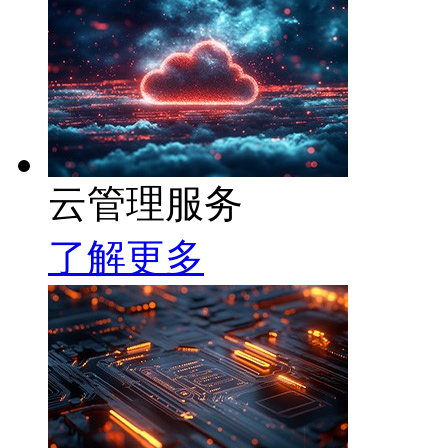
云管理服务
了解更多