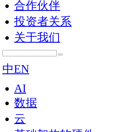
合作伙伴
投资者关系
关于我们
中
EN
AI
数据
云