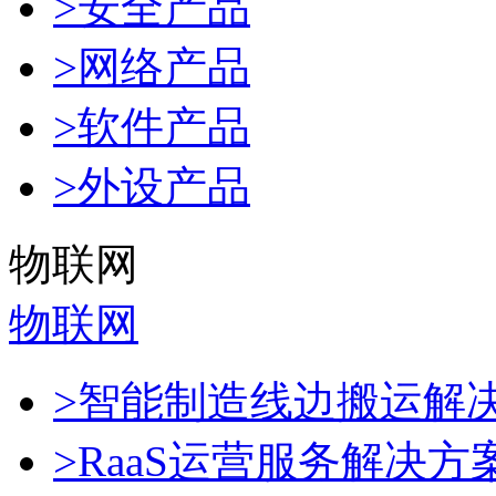
>安全产品
>网络产品
>软件产品
>外设产品
物联网
物联网
>智能制造线边搬运解
>RaaS运营服务解决方