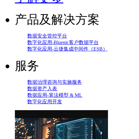
产品及解决方案
数据安全管控平台
数字化应用-Bluenic客户数据平台
数字化应用-云捷集成中间件（ESB）
服务
数据治理咨询与实施服务
数据资产入表
数据应用-算法模型 & ML
数字化应用开发