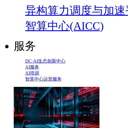
异构算力调度与加速
智算中心(AICC)
服务
DC·AI生态创新中心
AI服务
AI培训
智算中心运营服务