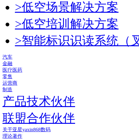
>低空场景解决方案
>低空培训解决方案
>智能标识识读系统（
汽车
金融
医疗医药
零售
运营商
制造
产品技术伙伴
联盟合作伙伴
关于亚星yaxin868数码
理论著作