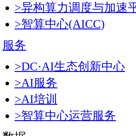
>异构算力调度与加速
>智算中心(AICC)
服务
>DC·AI生态创新中心
>AI服务
>AI培训
>智算中心运营服务