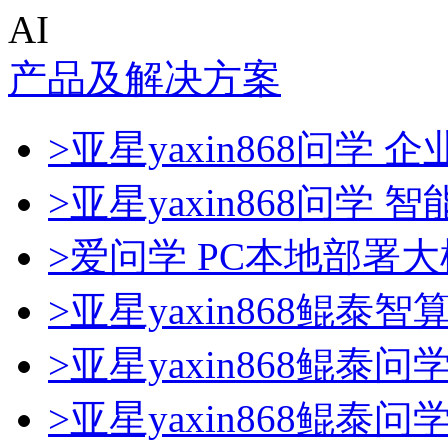
AI
产品及解决方案
>亚星yaxin868问学 企
>亚星yaxin868问学
>爱问学 PC本地部署
>亚星yaxin868鲲泰
>亚星yaxin868鲲泰
>亚星yaxin868鲲泰问学