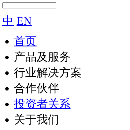
中
EN
首页
产品及服务
行业解决方案
合作伙伴
投资者关系
关于我们